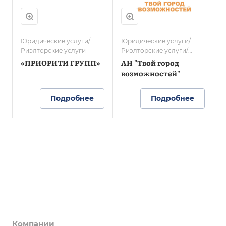
Юридические услуги/
Юридические услуги/
Риэлторские услуги
Риэлторские услуги/
Консультирование
«ПРИОРИТИ ГРУПП»
АН "Твой город
возможностей"
Подробнее
Подробнее
ЛЮДИ ОПОРЫ
Новости
Компании