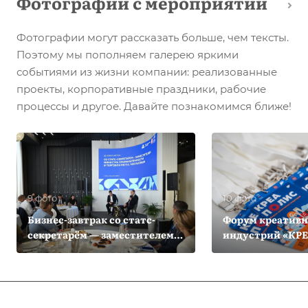
Фотографии с мероприятий
Фотографии могут рассказать больше, чем тексты.
Поэтому мы пополняем галерею яркими
событиями из жизни компании: реализованные
проекты, корпоративные праздники, рабочие
процессы и другое. Давайте познакомимся ближе!
9 фото
10 фото
Бизнес-завтрак со статс-
Форум креатив
секретарём — заместителем
индустрий «КР
Министра промышленности
и торговли РФ Романом
Чекушовым