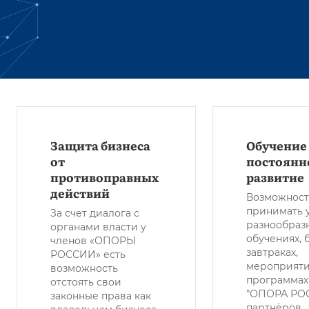
Защита бизнеса
Обучение
от
постоянн
противоправных
развитие
действий
Возможност
принимать у
За счет диалога с
разнообраз
органами власти у
обучениях, 
членов «ОПОРЫ
завтраках,
РОССИИ» есть
мероприяти
возможность
программах
отстоять свои
"ОПОРА РО
законные права как
партнёров.