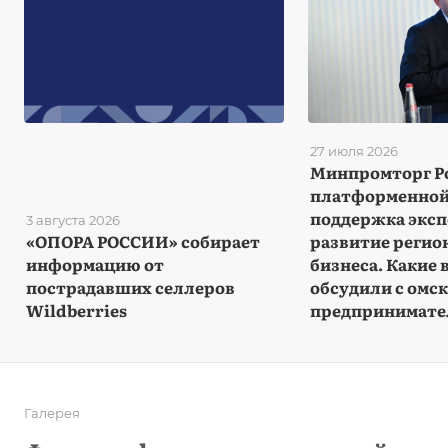
27 июля 2026
Минпромторг Ро
платформенной
поддержка эксп
3 августа 2026
«ОПОРА РОССИИ» собирает
развитие регио
информацию от
бизнеса. Какие
пострадавших селлеров
обсудили с омс
Wildberries
предпринимате
Галерея