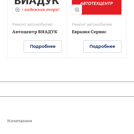
Ремонт автомобилей
Ремонт автомобилей
Автоцентр ВИАДУК
Евразия Сервис
Подробнее
Подробнее
ЛЮДИ ОПОРЫ
Новости
Компании
Комитеты
Об ОПОРЕ РОССИИ
Деловые услуги