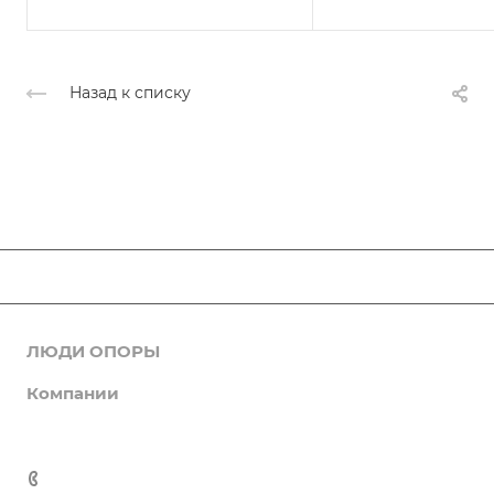
Назад к списку
ЛЮДИ ОПОРЫ
Новости
Компании
Комитеты
Об ОПОРЕ РОССИИ
Деловые услуги
Галерея
ИТ, интернет, телеком
Устав Организации