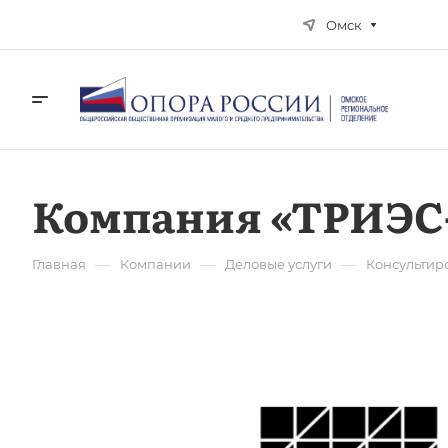
Омск
Компания «ТРИЭС
—
—
—
Главная
Компании
Деловые услуги
Консультир