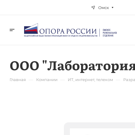
Омск
ООО "Лаборатори
—
—
—
Главная
Компании
ИТ, интернет, телеком
Разр