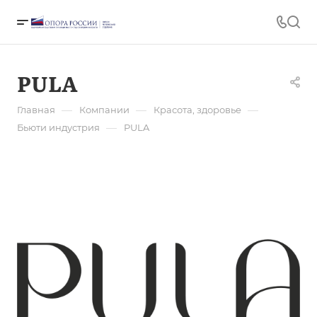
PULA
—
—
—
Главная
Компании
Красота, здоровье
—
Бьюти индустрия
PULA