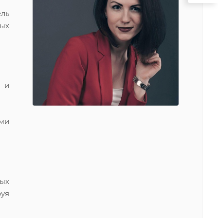
ль
ных
 и
ми
ных
руя