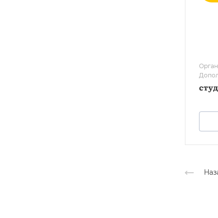
Орган
Допол
взрос
студ
Наз