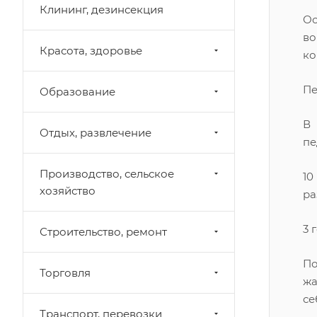
Клининг, дезинсекция
Ос
во
Красота, здоровье
ко
Пе
Образование
В 
Отдых, развлечение
пе
Производство, сельское
1
хозяйство
ра
3 
Строительство, ремонт
По
Торговля
жа
се
Транспорт, перевозки