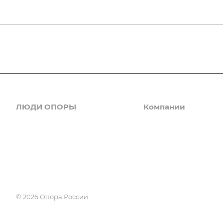
ЛЮДИ ОПОРЫ
Компании
Новости
Деловые услуги
ИТ, интернет, телеком
Комитеты
Клининг, дезинсекция
Галерея
Красота, здоровье
Образование
© 2026 Опора России
Отдых, развлечение
Производство, сельско