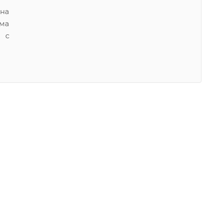
на
ма
а с