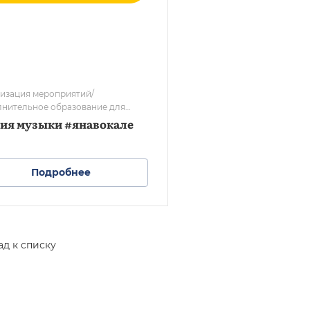
изация мероприятий/
нительное образование для
лых и детей
ия музыки #янавокале
Подробнее
ад к списку