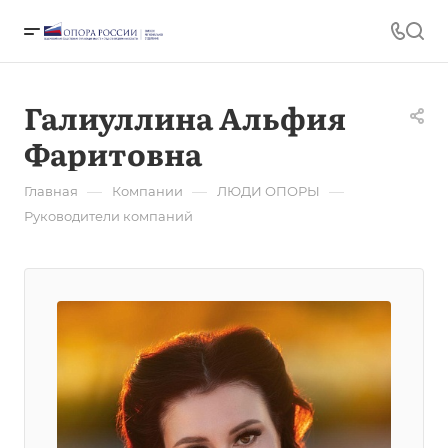
Галиуллина Альфия
Фаритовна
—
—
—
Главная
Компании
ЛЮДИ ОПОРЫ
Руководители компаний