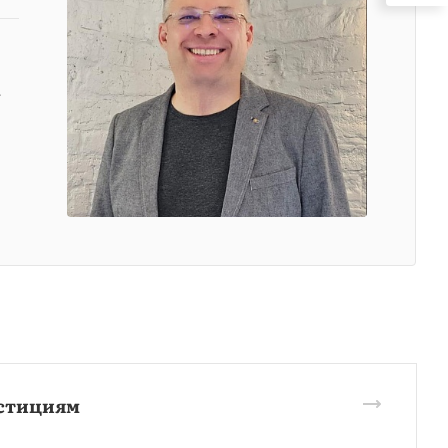
е
естициям