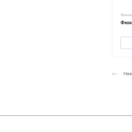
Финан
Фин
Наз