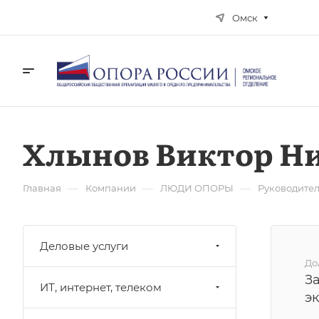
Омск
Хлынов Виктор Н
—
—
—
Главная
Компании
ЛЮДИ ОПОРЫ
Руководите
Деловые услуги
До
З
ИТ, интернет, телеком
э