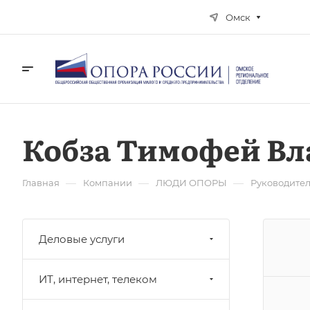
Омск
Кобза Тимофей В
—
—
—
Главная
Компании
ЛЮДИ ОПОРЫ
Руководите
Деловые услуги
ИТ, интернет, телеком