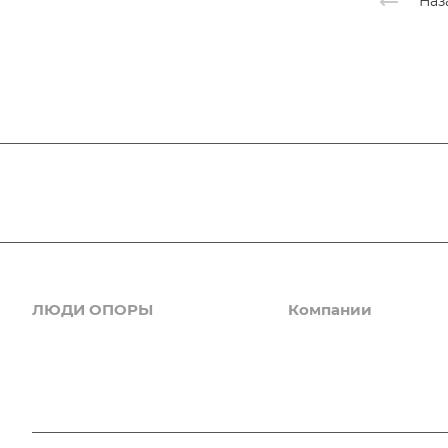
Наз
ЛЮДИ ОПОРЫ
Компании
Новости
Деловые услуги
ИТ, интернет, телеком
Комитеты
Клининг, дезинсекция
Галерея