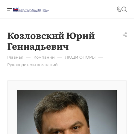
Козловский Юрий
Геннадьевич
—
—
—
Главная
Компании
ЛЮДИ ОПОРЫ
Руководители компаний