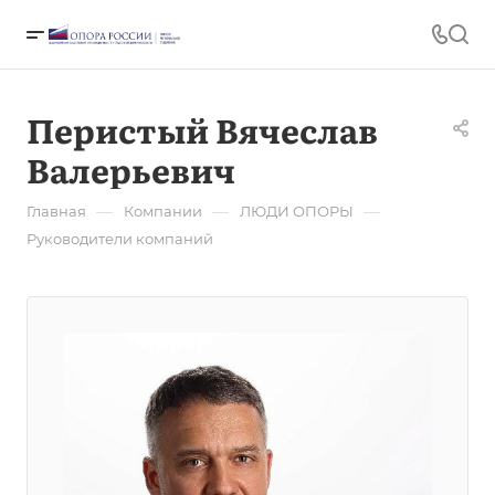
Перистый Вячеслав
Валерьевич
—
—
—
Главная
Компании
ЛЮДИ ОПОРЫ
Руководители компаний