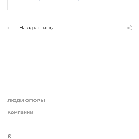
Назад к списку
ЛЮДИ ОПОРЫ
Новости
Компании
Комитеты
Об ОПОРЕ РОССИИ
Деловые услуги
Галерея
ИТ, интернет, телеком
Устав Организации