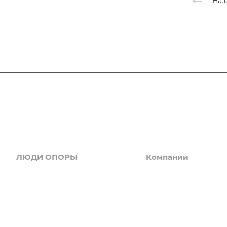
Наз
ЛЮДИ ОПОРЫ
Компании
Новости
Деловые услуги
ИТ, интернет, телеком
Комитеты
Клининг, дезинсекция
Галерея