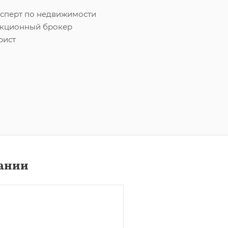
сперт по недвижимости
кционный брокер
рист
ании