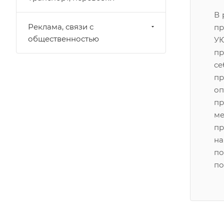
В 
Реклама, связи с
пр
общественностью
У
пр
се
пр
о
п
м
пр
на
по
по