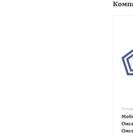
Комп
Оптов
Меб
Омс
Омс