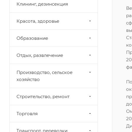
Клининг, дезинсекция
Ве
ра
Красота, здоровье
сф
вы
Ст
Образование
ко
Пр
Отдых, развлечение
20
фа
Производство, сельское
хозяйство
По
о
Строительство, ремонт
пр
до
Ом
Торговля
2
Ди
Транспорт, перевозки