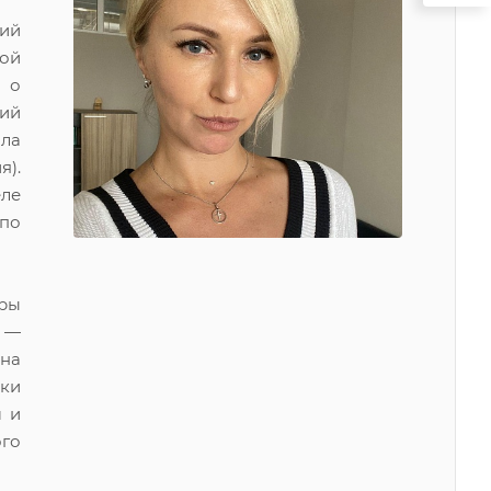
щий
кой
 о
кий
ыла
).
еле
 по
еры
 —
на
ки
м и
го