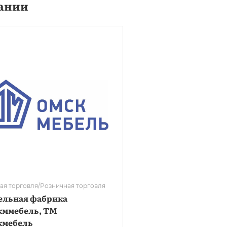
ании
ая торговля/Розничная торговля
ельная фабрика
кммебель, ТМ
кмебель