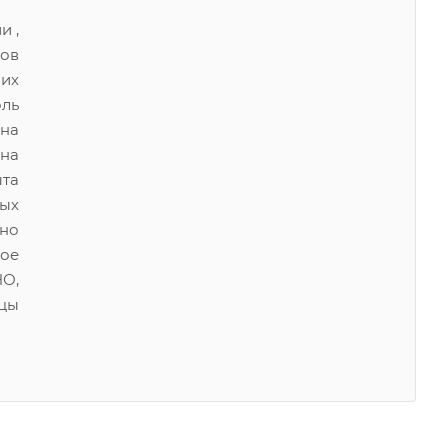
и ,
ов
их
ль
 на
 на
та
ых
но
ное
О,
цы