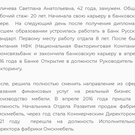
личева Светлана Анатольевна, 42 года, замужем. Об
бочий стаж- 20 лет. Начинала свою карьеру в банковс
ере. На следующий день после получения диплома
сшем образовании устроилась работать в Банк Русс
андарт. Первому месту работу отдала 8 лет. После б
мпания НФК (Национальная Факторинговая Компания
омсвязьбанк и закончила банковскую карьеру в апр
16 года в Банке Открытие в должности Руководитель
кторингу.
сле, решила полностью сменить направление из сф
казания финансовых услуг на реальный бизнес
оизводство мебели. В апреле 2016 года пришла 
лжность Начальника Отдела Развития продаж фабри
скмебель, через год стала Коммерческим Директоро
021 году перешла на должность Исполнительно
ректора фабрики Омскмебель.