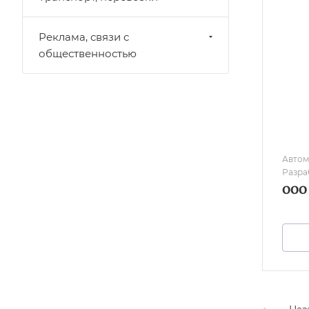
Реклама, связи с
общественностью
Автоматизаци
Разра
оргте
ООО