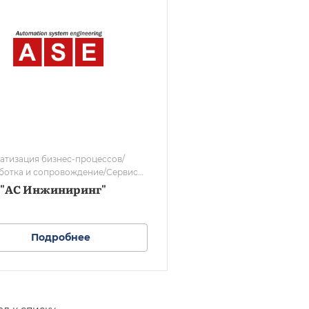
я бизнес-процессов/
ботка и сопровождение/Сервис
хники
 "АС Инжиниринг"
Подробнее