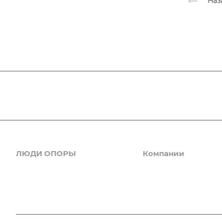
Наз
ЛЮДИ ОПОРЫ
Компании
Новости
Деловые услуги
ИТ, интернет, телеком
Комитеты
Клининг, дезинсекция
Галерея