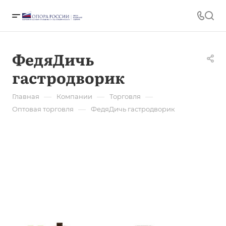
ФедяДичь
гастродворик
—
—
—
Главная
Компании
Торговля
—
Оптовая торговля
ФедяДичь гастродворик