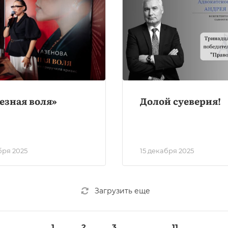
езная воля»
Долой суеверия!
бря 2025
15 декабря 2025
Загрузить еще
1
2
3
...
11