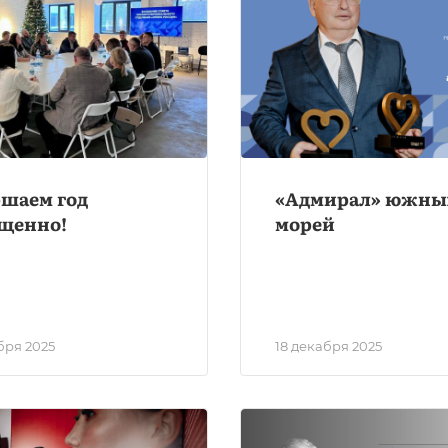
ршаем год
«Адмирал» южны
щенно!
морей
бря 2025
18 декабря 2025