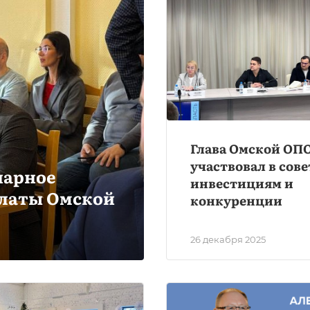
Глава Омской ОП
участвовал в сове
нарное
инвестициям и
алаты Омской
конкуренции
26 декабря 2025