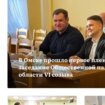
29 декабря 2025
В Омске прошло первое пле
заседание Общественной п
области VI созыва