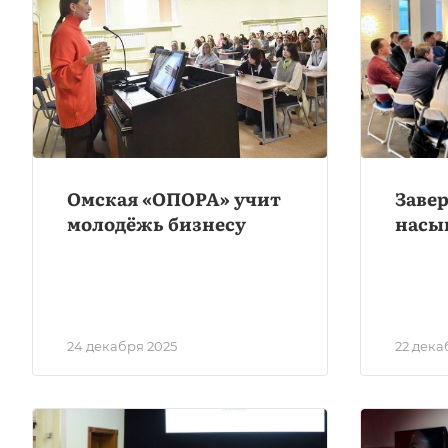
Омская «ОПОРА» учит
Заве
молодёжь бизнесу
насы
24 декабря 2025
22 дека