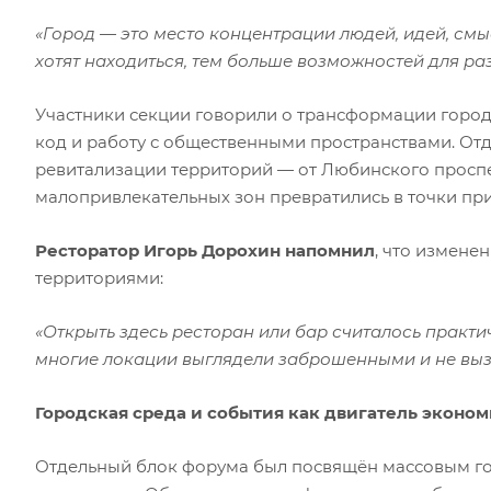
«Город — это место концентрации людей, идей, смы
хотят находиться, тем больше возможностей для ра
Участники секции говорили о трансформации город
код и работу с общественными пространствами. О
ревитализации территорий — от Любинского проспе
малопривлекательных зон превратились в точки пр
Ресторатор Игорь Дорохин напомнил
, что измене
территориями:
«Открыть здесь ресторан или бар считалось практи
многие локации выглядели заброшенными и не вызы
Городская среда и события как двигатель эконо
Отдельный блок форума был посвящён массовым г