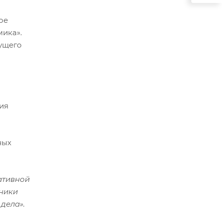
ое
ика».
дущего
ия
ных
ативной
нники
дела».