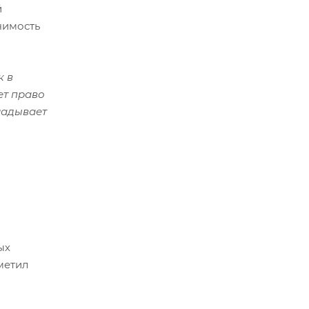
й
чимость
к в
ет право
ладывает
ых
метил