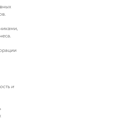
ивных
ов.
никами,
неса.
борации
ость и
ь
к