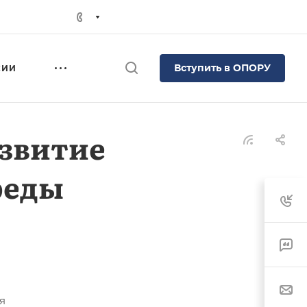
Вступить в ОПОРУ
СИИ
звитие
реды
я