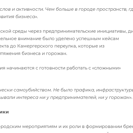
слов и активности. Чем больше в городе пространств, г
звития бизнеса».
ской среды через предпринимательские инициативы, д
тдельное внимание было уделено успешным кейсам
кта до Камергерского переулка, которые из
итяжения бизнеса и горожан.
ния начинаются с готовности работать с «сложными»
чески самоубийством. Не было трафика, инфраструктур
вали интереса ни у предпринимателей, ни у горожан».
мики
ородским мероприятиям и их роли в формировании бре