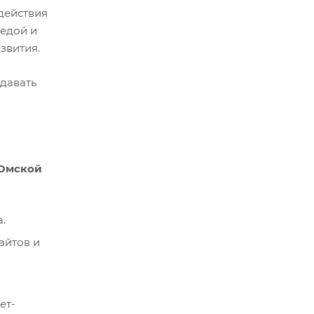
действия
редой и
звития.
здавать
 Омской
.
айтов и
ет-