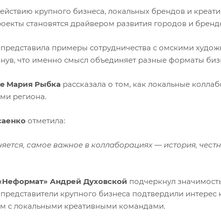
йствию крупного бизнеса, локальных брендов и креат
роекты становятся драйвером развития городов и бренд
 представила примеры сотрудничества с омскими худож
нув, что именно смысл объединяет разные форматы биз
ee Мария Рыбка
рассказала о том, как локальные колла
ми региона.
саенко
отметила:
яется, самое важное в коллаборациях — история, честн
 «Неформат» Андрей Духовской
подчеркнул значимост
 представители крупного бизнеса подтвердили интерес 
ам с локальными креативными командами.