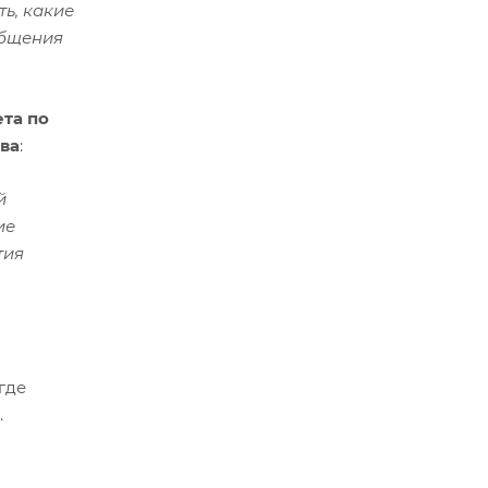
ь, какие
общения
та по
ва
:
й
ие
тия
где
.