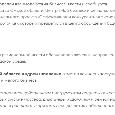
делей взаимодействия бизнеса, власти и сообществ.
тво Омской области, Центр «Мой бизнес» и региональн
ального проекта «Эффективная и конкурентная эконом
роточка», который превратился в центр обсуждения бу
и региональной власти обозначили ключевые направлен
дской среды.
ой области Андрей Шпиленко
отметил важность доступ
и малого бизнеса:
 становятся действенным инструментом поддержки кре
орых омские мастера, дизайнеры, художники и ремесле
нтов и расширить горизонты для развития собственного 