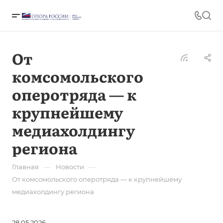
От
комсомольского
оперотряда — к
крупнейшему
медиахолдингу
региона
—
—
Главная
Новости
От комсомольского оперотряда — к крупнейшему
медиахолдингу региона
28.05.2026