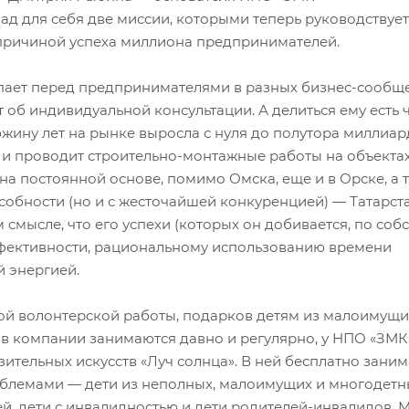
 для себя две миссии, которыми теперь руководствуется
ь причиной успеха миллиона предпринимателей.
упает перед предпринимателями в разных бизнес-сообще
т об индивидуальной консультации. А делиться ему есть
южину лет на рынке выросла с нуля до полутора миллиа
 и проводит строительно-монтажные работы на объекта
а постоянной основе, помимо Омска, еще и в Орске, а 
особности (но и с жесточайшей конкуренцией) — Татарст
 смысле, что его успехи (которых он добивается, по соб
эффективности, рациональному использованию времени
й энергией.
ой волонтерской работы, подарков детям из малоимущи
 в компании занимаются давно и регулярно, у НПО «ЗМК»
ительных искусств «Луч солнца». В ней бесплатно заним
облемами — дети из неполных, малоимущих и многодетн
ей, дети с инвалидностью и дети родителей-инвалидов.