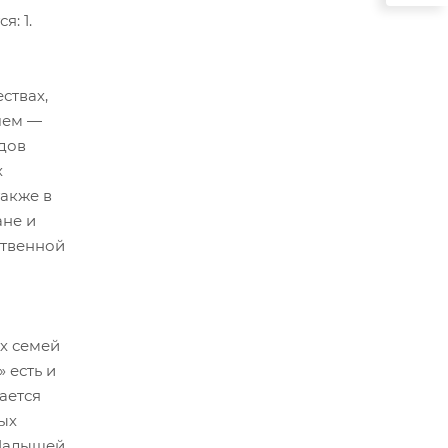
: 1.
ствах,
 чем —
рдов
х
также в
ане и
ственной
х семей
 есть и
ается
ых
 Малышей