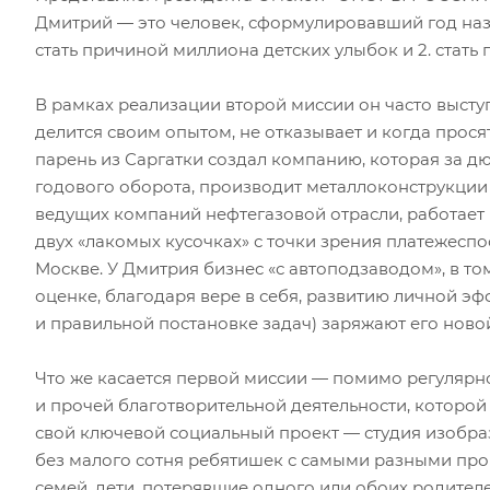
Дмитрий — это человек, сформулировавший год назад
стать причиной миллиона детских улыбок и 2. стат
В рамках реализации второй миссии он часто выст
делится своим опытом, не отказывает и когда прося
парень из Саргатки создал компанию, которая за д
годового оборота, производит металлоконструкции
ведущих компаний нефтегазовой отрасли, работает н
двух «лакомых кусочках» с точки зрения платежесп
Москве. У Дмитрия бизнес «с автоподзаводом», в том
оценке, благодаря вере в себя, развитию личной 
и правильной постановке задач) заряжают его ново
Что же касается первой миссии — помимо регулярн
и прочей благотворительной деятельности, которой
свой ключевой социальный проект — студия изобраз
без малого сотня ребятишек с самыми разными пр
семей, дети, потерявшие одного или обоих родител