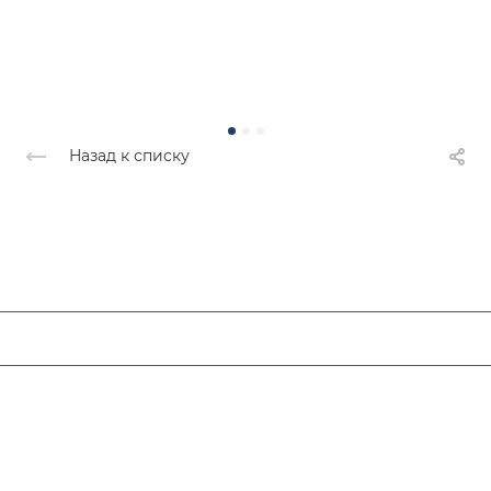
Назад к списку
ЛЮДИ ОПОРЫ
Новости
Компании
Комитеты