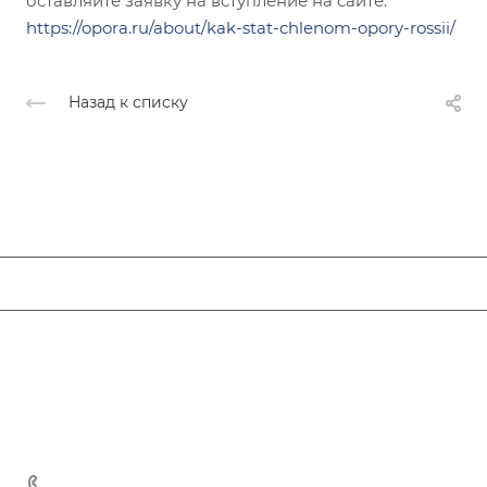
оставляйте заявку на вступление на сайте:
https://opora.ru/about/kak-stat-chlenom-opory-rossii/
Назад к списку
ЛЮДИ ОПОРЫ
Новости
Компании
Комитеты
Об ОПОРЕ РОССИИ
Деловые услуги
Галерея
ИТ, интернет, телеком
Устав Организации