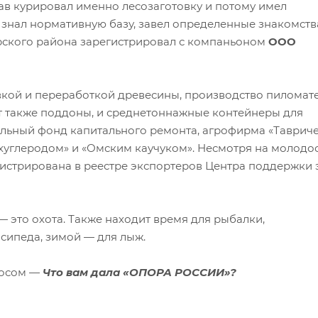
лав курировал именно лесозаготовку и потому имел
 знал нормативную базу, завел определенные знакомств
Тарского района зарегистрировал с компаньоном
ООО
вкой и переработкой древесины, производство пиломат
 также поддоны, и среднетоннажные контейнеры для
альный фонд капитального ремонта, агрофирма «Таврич
хуглеродом» и «Омским каучуком». Несмотря на молодос
истрирована в реестре экспортеров Центра поддержки 
— это охота. Также находит время для рыбалки,
сипеда, зимой — для лыж.
росом —
Что вам дала «ОПОРА РОССИИ»?