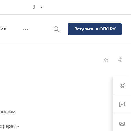
Вступить в ОПОРУ
СИИ
орошим
сфера? -