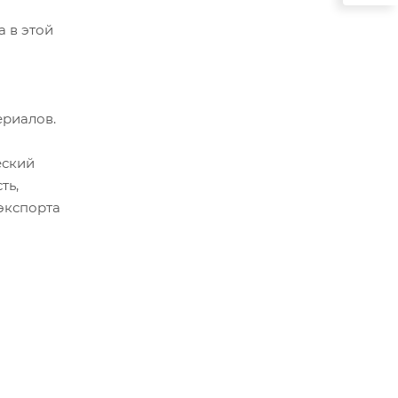
а в этой
ериалов.
еский
ть,
экспорта