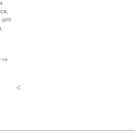
м
ся,
 опт
,
 на