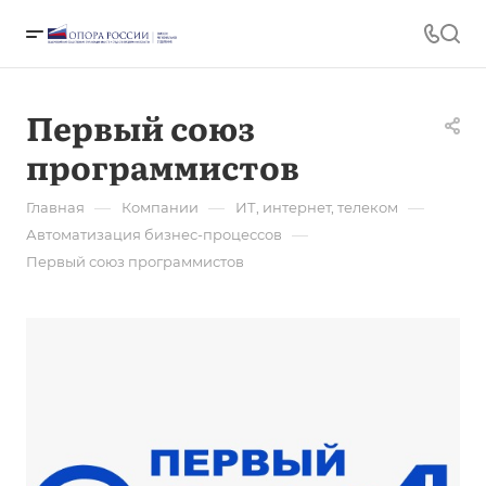
Первый союз
программистов
—
—
—
Главная
Компании
ИТ, интернет, телеком
—
Автоматизация бизнес-процессов
Первый союз программистов