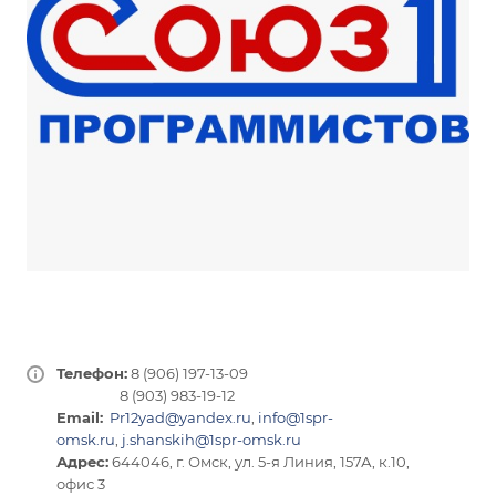
Телефон:
8 (906) 197-13-09
8 (903) 983-19-12
Email:
Pr12yad@yandex.ru
,
info@1spr-
omsk.ru
,
j.shanskih@1spr-omsk.ru
Адрес:
644046, г. Омск, ул. 5-я Линия, 157А, к.10,
офис 3