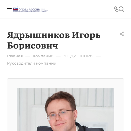
Ядрышников Игорь
Борисович
—
—
—
Главная
Компании
ЛЮДИ ОПОРЫ
Руководители компаний