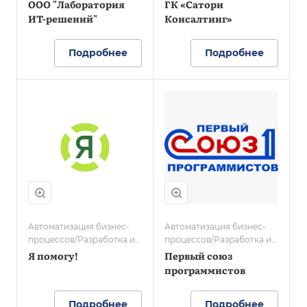
ООО "Лаборатория
ГК «Сатори
ИТ-решений"
Консалтинг»
Подробнее
Подробнее
Автоматизация бизнес-
Автоматизация бизнес-
процессов/Разработка и
процессов/Разработка и
сопровождение
сопровождение
Я помогу!
Первый союз
программистов
Подробнее
Подробнее