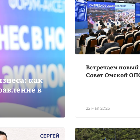
Встречаем новый
Совет Омской ОП
знеса: как
равление в
22 мая 2026