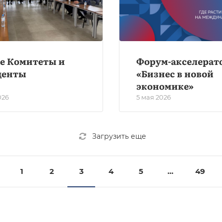
е Комитеты и
Форум-акселерат
денты
«Бизнес в новой
экономике»
026
5 мая 2026
Загрузить еще
1
2
3
4
5
...
49